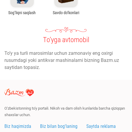
Sog’liqni saqlash
Savdo do’konlari
To’yga avtomobil
To’y ya turli marosimlar uchun zamonaviy eng oxirgi
rusumdagi yoki antikvar mashinalarni bizning Bazm.uz
saytidan topasiz.
O'zbekistonning to'y portali. Nikoh va dam olish kunlarida barcha qiziqqan
shaxslar uchun.
Biz haqimizda
Biz bilan bog'laning
Saytda reklama