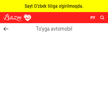
Sayt O'zbek tiliga o'girilmoqda.
РУ
To’yga avtomobil