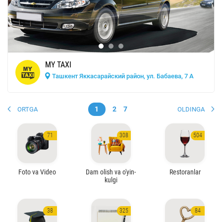
MY TAXI
Ташкент Яккасарайский район, ул. Бабаева, 7 А
1
2
7
ORTGA
OLDINGA
71
308
504
Foto va Video
Dam olish va o'yin-
Restoranlar
kulgi
38
325
84