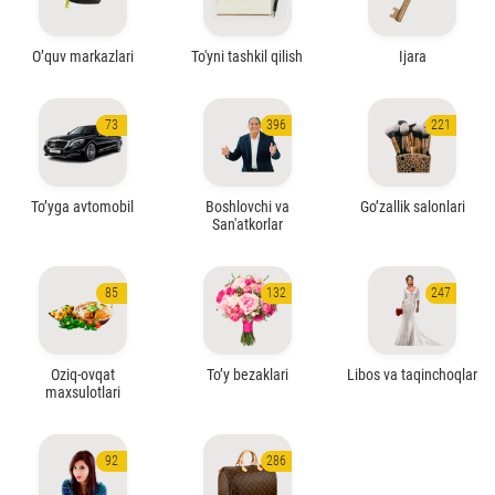
O’quv markazlari
To'yni tashkil qilish
Ijara
73
396
221
To’yga avtomobil
Boshlovchi va
Go’zallik salonlari
San'atkorlar
85
132
247
Oziq-ovqat
To’y bezaklari
Libos va taqinchoqlar
maxsulotlari
92
286