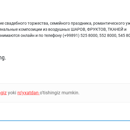
вадебного торжества, семейного праздника, романтического уж
гинальные композиции из воздушных ШАРОВ, ФРУКТОВ, ТКАНЕЙ и
имаются онлайн и по телефону (+99891) 525 8000, 552 8000, 545 8
ng.
ngiz
yoki
ro'yxatdan
o'tishingiz mumkin.