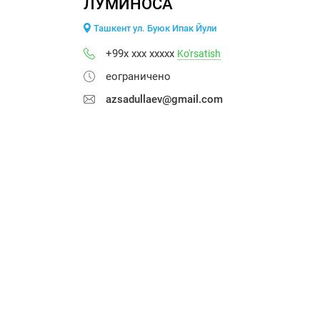
ЛУМИНОСА
Ташкент ул. Буюк Ипак Йули
+99x xxx xxxxx
Ko'rsatish
еограничено
azsadullaev@gmail.com