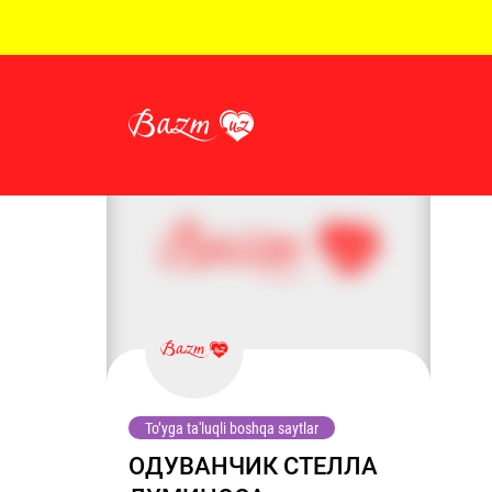
To’yga ta'luqli boshqa saytlar
ОДУВАНЧИК СТЕЛЛА