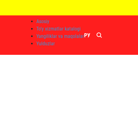
Asosiy
To'y xizmatlar katalogi
РУ
Yangiliklar va maqolalar
Yulduzlar