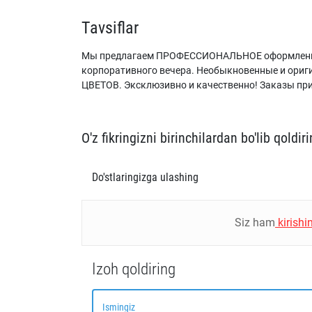
Tavsiflar
Мы предлагаем ПРОФЕССИОНАЛЬНОЕ оформление с
корпоративного вечера. Необыкновенные и ори
ЦВЕТОВ. Эксклюзивно и качественно! Заказы прин
O'z fikringizni birinchilardan bo'lib qoldiri
Do'stlaringizga ulashing
Siz ham
kirishi
Izoh qoldiring
Ismingiz