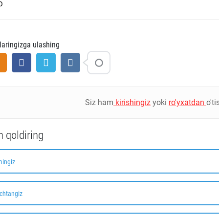
O
tlaringizga ulashing
Siz ham
kirishingiz
yoki
ro'yxatdan
o't
h qoldiring
mingiz
chtangiz