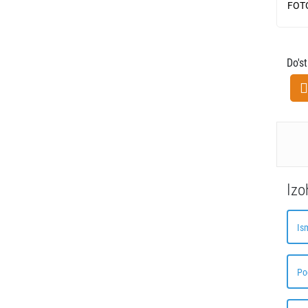
FOT
Do's
Izo
Is
Po