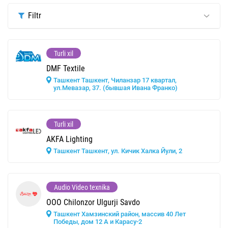
Filtr
Turli xil
DMF Textile
Ташкент Ташкент, Чиланзар 17 квартал,
ул.Мевазар, 37. (бывшая Ивана Франко)
Turli xil
AKFA Lighting
Ташкент Ташкент, ул. Кичик Халка Йули, 2
Audio Video texnika
OOO Chilonzor Ulgurji Savdo
Ташкент Хамзинский район, массив 40 Лет
Победы, дом 12 А и Карасу-2