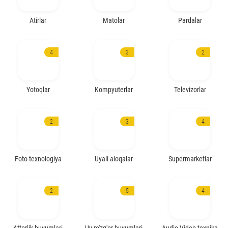
Atirlar
Matolar
Pardalar
4
3
2
Yotoqlar
Kompyuterlar
Televizorlar
2
3
4
Foto texnologiya
Uyali aloqalar
Supermarketlar
2
5
4