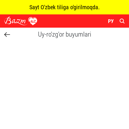
Sayt O'zbek tiliga o'girilmoqda.
РУ
Uy-ro'zg'or buyumlari