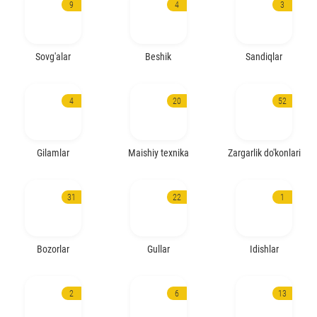
9
4
3
Sovg'alar
Beshik
Sandiqlar
4
20
52
Gilamlar
Maishiy texnika
Zargarlik do'konlari
31
22
1
Bozorlar
Gullar
Idishlar
2
6
13