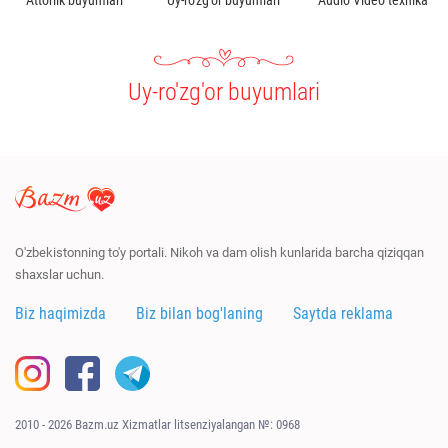
Attorlik buyumlari
Uy-ro'zg'or buyumlari
Audio Video texnika
Uy-ro'zg'or buyumlari
O'zbekistonning to'y portali. Nikoh va dam olish kunlarida barcha qiziqqan
shaxslar uchun.
Biz haqimizda
Biz bilan bog'laning
Saytda reklama
2010 - 2026 Bazm.uz Xizmatlar litsenziyalangan №: 0968