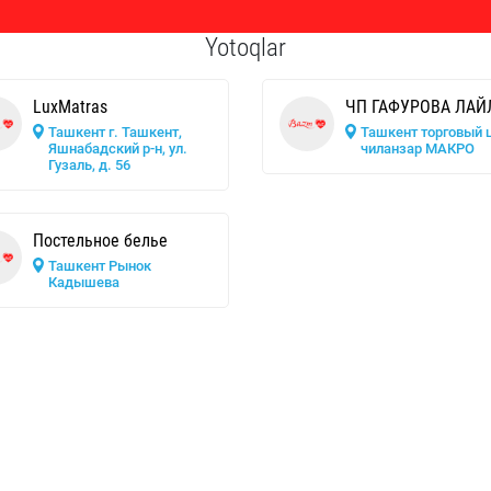
Yotoqlar
LuxMatras
ЧП ГАФУРОВА ЛАЙ
Ташкент г. Ташкент,
Ташкент торговый 
Яшнабадский р-н, ул.
чиланзар МАКРО
Гузаль, д. 56
Постельное белье
Ташкент Рынок
Кадышева