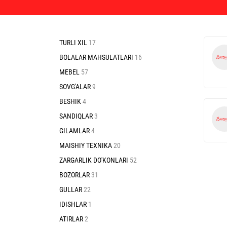
TURLI XIL
17
BOLALAR MAHSULATLARI
16
MEBEL
57
SOVG'ALAR
9
BESHIK
4
SANDIQLAR
3
GILAMLAR
4
MAISHIY TEXNIKA
20
ZARGARLIK DO'KONLARI
52
BOZORLAR
31
GULLAR
22
IDISHLAR
1
ATIRLAR
2