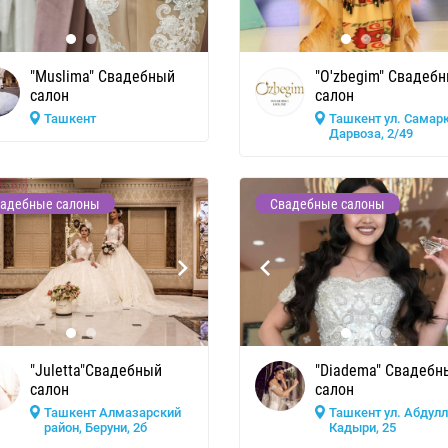
"Muslima" Свадебный
"O'zbegim" Свадеб
салон
салон
Ташкент
Ташкент ул. Самар
Дарвоза, 2/49
адебные салоны
Свадебные салоны
"Juletta"Свадебный
"Diadema" Свадебн
салон
салон
Ташкент Алмазарский
Ташкент ул. Абдул
район, Беруни, 2б
Кадыри, 25