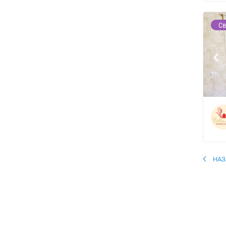
Св
НАЗ