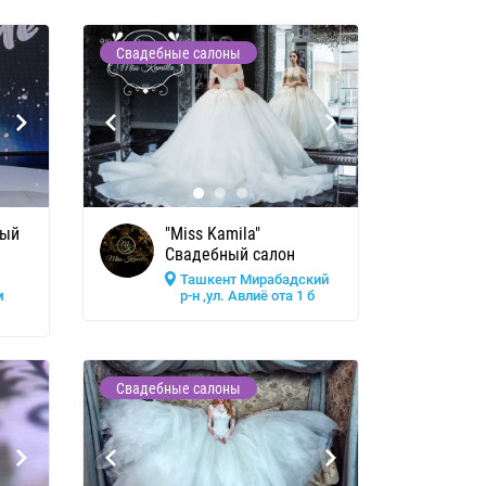
Свадебные салоны
ный
"Miss Kamila"
Свадебный салон
Ташкент Мирабадский
м
р-н ,ул. Авлиё ота 1 б
Свадебные салоны