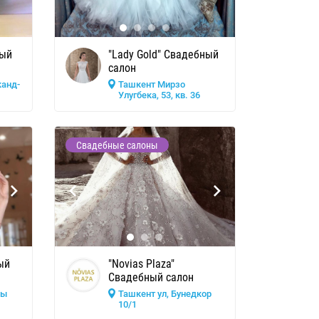
ный
"Lady Gold" Свадебный
салон
канд-
Ташкент Мирзо
Улугбека, 53, кв. 36
Свадебные салоны
ый
"Novias Plaza"
Свадебный салон
лы
Ташкент ул, Бунедкор
10/1