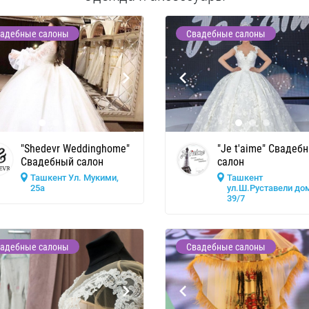
адебные салоны
Свадебные салоны
"Shedevr Weddinghome"
"Je t'aime" Свадеб
Свадебный салон
салон
Ташкент Ул. Мукими,
Ташкент
25а
ул.Ш.Руставели до
39/7
адебные салоны
Свадебные салоны