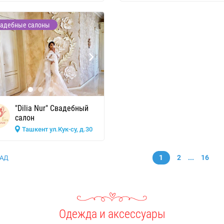
адебные салоны
"Dilia Nur" Свадебный
салон
Ташкент ул.Кук-су, д.30
1
2
...
16
АД
Одежда и аксессуары