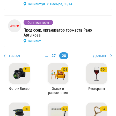
Ташкент ул. У. Насыра, 98/14
Организаторы
Продюсер, организатор торжеств Рано
Артыкова
Ташкент
...
27
28
НАЗАД
ДАЛЬШЕ
71
308
504
Фото и Видео
Отдых и
Рестораны
развлечения
38
325
84