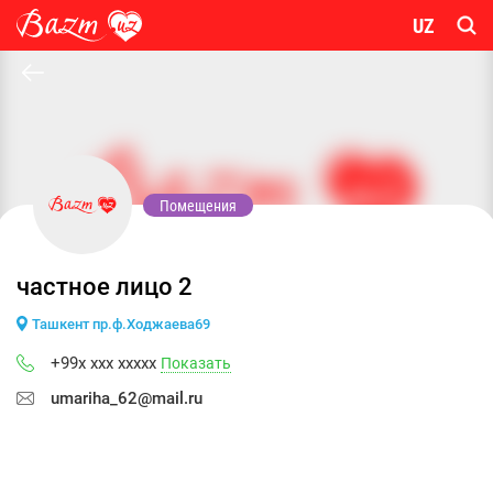
UZ
Помещения
частное лицо 2
Ташкент пр.ф.Ходжаева69
+99x xxx xxxxx
Показать
umariha_62@mail.ru