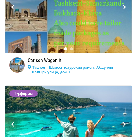
Carlson Wagonlit
Ташкент Шайхонтохурский район , Абдуллы
Кадыри улица, дом 1
Турфирмы