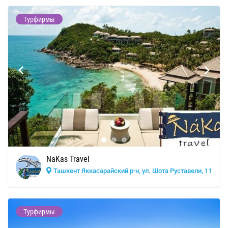
Турфирмы
NaKas Travel
Ташкент Яккасарайский р-н, ул. Шота Руставели, 11
Турфирмы