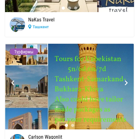
NaKas Travel
Ташкент
Турфирмы
Carlson Wagonlit