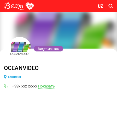
UZ
Видеомонтаж
OCEANVIDEO
Ташкент
+99x xxx xxxxx
Показать