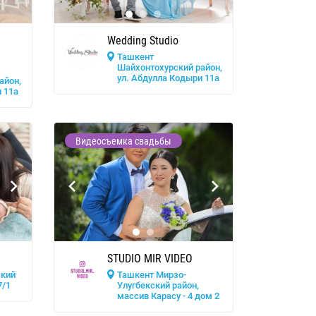
Wedding Studio
Ташкент
Шайхонтохурский район,
ул. Абдулла Кодыри 11a
айон,
 11a
Видеосъемка свадьбы
STUDIO MIR VIDEO
ский
Ташкент Мирзо-
7/1
Улугбекский район,
массив Карасу - 4 дом 2