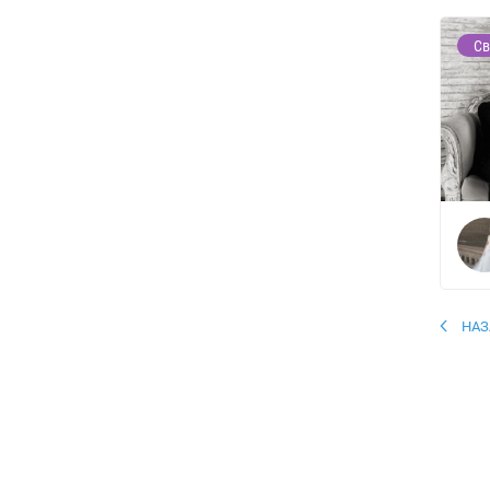
Св
НАЗ