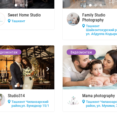
Sweet Home Studio
Family Studio
Photography
Ташкент
Ташкент
Шайхонтохурский р
ул. Абдулла Кодыри
деомонтаж
Видеомонтаж
Studio314
Mama photography
Ташкент Чиланзарский
Ташкент Чиланзар
район,ул. Бунедкор 15/1
район, ул. Мукими, 