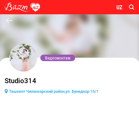
UZ
Видеомонтаж
Studio314
Ташкент Чиланзарский район,ул. Бунедкор 15/1