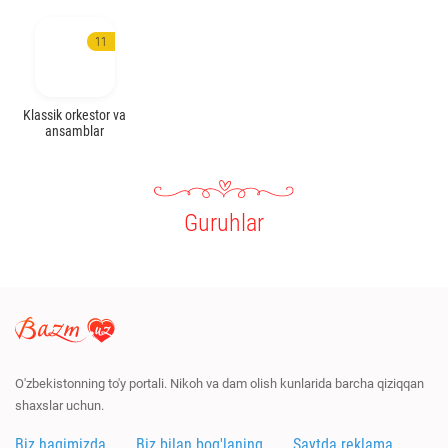
11
Klassik orkestor va
ansamblar
Guruhlar
O'zbekistonning to'y portali. Nikoh va dam olish kunlarida barcha qiziqqan
shaxslar uchun.
Biz haqimizda
Biz bilan bog'laning
Saytda reklama