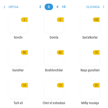
2
3
4
10
ORTGA
OLDINGA
2
0
165
Sovchi
Domla
San'atkorlar
96
60
15
Guruhlar
Boshlovchilar
Raqs guruhlari
14
13
20
Turli xil
Chet el estradasi
Milliy musiqa