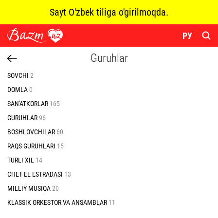
Sayt O'zbek tiliga o'girilmoqda.
РУ
Guruhlar
SOVCHI
2
DOMLA
0
SAN'ATKORLAR
165
GURUHLAR
96
BOSHLOVCHILAR
60
RAQS GURUHLARI
15
TURLI XIL
14
CHET EL ESTRADASI
13
MILLIY MUSIQA
20
KLASSIK ORKESTOR VA ANSAMBLAR
11