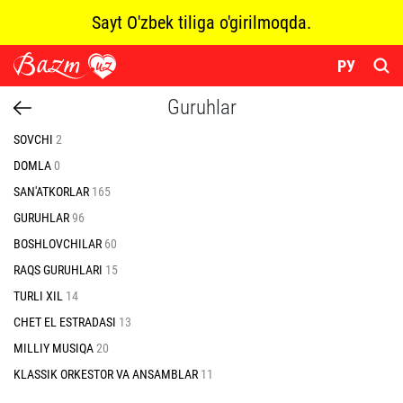
Sayt O'zbek tiliga o'girilmoqda.
РУ
Guruhlar
SOVCHI
2
DOMLA
0
SAN'ATKORLAR
165
GURUHLAR
96
BOSHLOVCHILAR
60
RAQS GURUHLARI
15
TURLI XIL
14
CHET EL ESTRADASI
13
MILLIY MUSIQA
20
KLASSIK ORKESTOR VA ANSAMBLAR
11