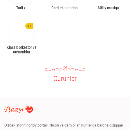
Turli xil
Chet el estradasi
Milliy musiqa
11
Klassik orkestor va
ansamblar
Guruhlar
O'zbekistonning to'y portali. Nikoh va dam olish kunlarida barcha qiziqqan