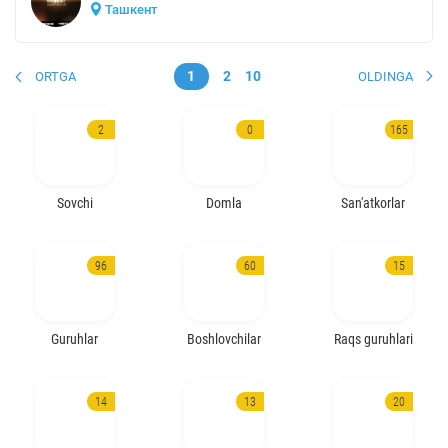
Ташкент
1
2
10
ORTGA
OLDINGA
2
0
165
Sovchi
Domla
San'atkorlar
96
60
15
Guruhlar
Boshlovchilar
Raqs guruhlari
14
13
20