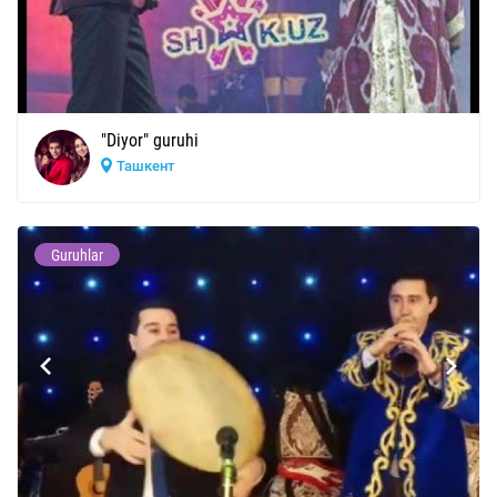
"Diyor" guruhi
Ташкент
Guruhlar