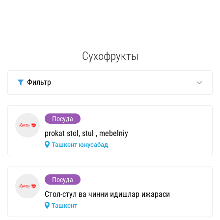
Сухофрукты
Фильтр
Посуда
prokat stol, stul , mebelniy
Ташкент юнусабад
Посуда
Стол-стул ва чинни идишлар ижараси
Ташкент