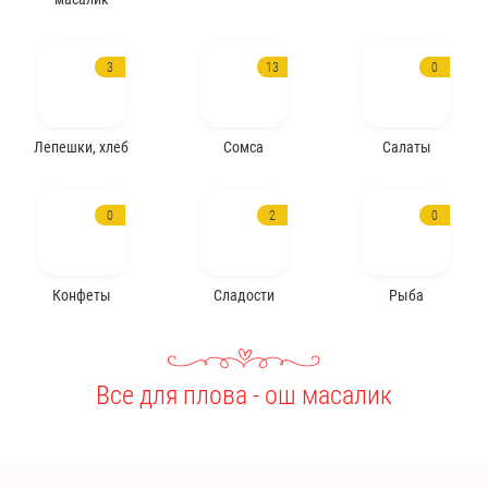
3
13
0
Лепешки, хлеб
Сомса
Салаты
0
2
0
Конфеты
Сладости
Рыба
Все для плова - ош масалик