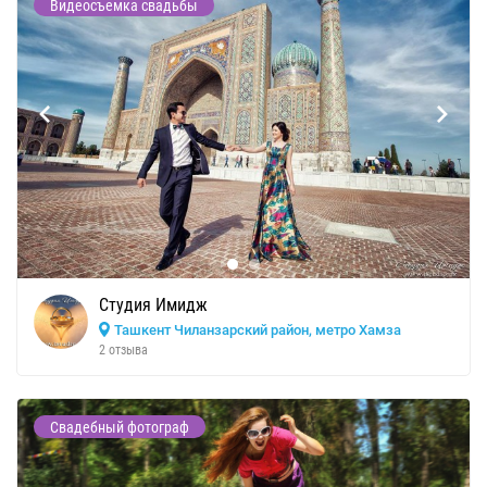
Видеосъемка свадьбы
Студия Имидж
Ташкент Чиланзарский район, метро Хамза
2 отзыва
Свадебный фотограф