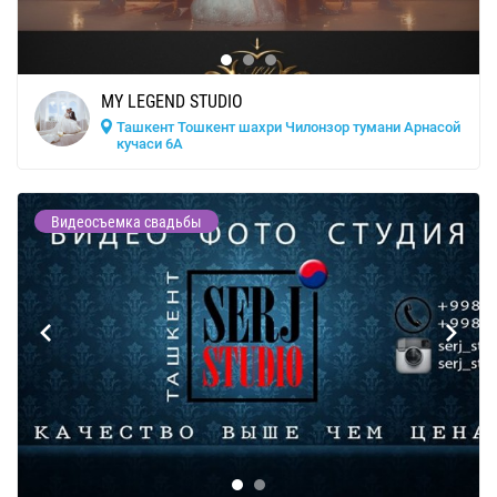
MY LEGEND STUDIO
Ташкент Тошкент шахри Чилонзор тумани Арнасой
кучаси 6A
Видеосъемка свадьбы