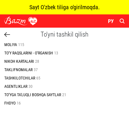
Sayt O'zbek tiliga o'girilmoqda.
РУ
To'yni tashkil qilish
MOLIYA
115
TO’Y RAQSLARINI - O’RGANISH
13
NIKOH KARTALARI
28
TAKLIFNOMALAR
37
TASHKILOTCHILAR
65
AGENTLIKLAR
30
TO’YGA TA'LUQLI BOSHQA SAYTLAR
21
FHDYO
16