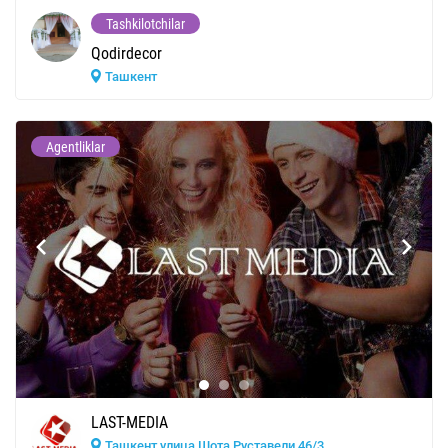
Tashkilotchilar
Qodirdecor
Ташкент
Agentliklar
LAST-MEDIA
Ташкент улица Шота Руставели 46/3