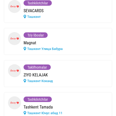
Tashkilotchilar
SEVACARDS
Ташкент
To'y liboslar
Magnat
Ташкент Улица Бабура
Taklifnomalar
ZIYO KELAJAK
Ташкент Коканд
Tashkilotchilar
Tashkent Tamada
Ташкент Юнус абад 11