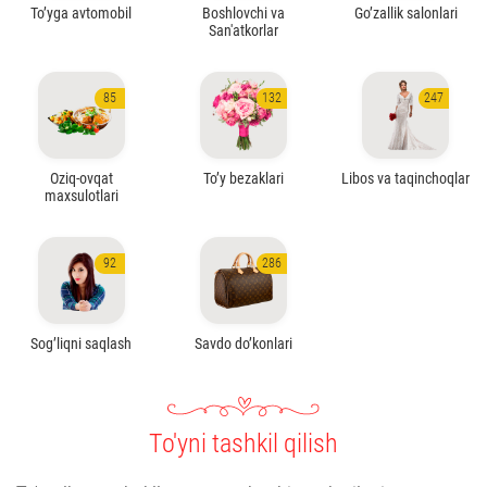
To’yga avtomobil
Boshlovchi va
Go’zallik salonlari
San'atkorlar
85
132
247
Oziq-ovqat
To’y bezaklari
Libos va taqinchoqlar
maxsulotlari
92
286
Sog’liqni saqlash
Savdo do’konlari
To'yni tashkil qilish