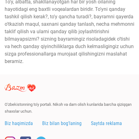
To'y, albatta, shakllanayotgan har bir yosh oilaning
hayotidagi eng baxtli voqealardan biridir. To'yni qanday
tashkil qilish kerak?, to'y qancha turadi?, bayramni qayerda
o'tkazish maqul, saxnani qanday tanlash, necha mehmonni
taklif qilish va ularni qanday qilib joylashtirishni
bilmayapsizmi? sizning bayramingiz risoladagidek o’tishi
va hech qanday qiyinchiliklarga duch kelmasligingiz uchun
sizga professionallarga murojaat qilishingizni maslahat
beramiz.
O'zbekistonning to'y portali. Nikoh va dam olish kunlarida barcha qiziqqan
shaxslar uchun.
Biz haqimizda
Biz bilan bog'laning
Saytda reklama