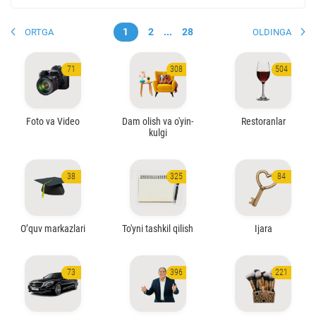
1
2
...
28
ORTGA
OLDINGA
71
308
504
Foto va Video
Dam olish va o'yin-
Restoranlar
kulgi
38
325
84
O’quv markazlari
To'yni tashkil qilish
Ijara
73
396
221